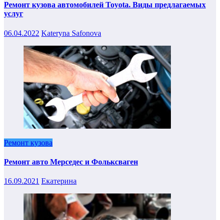
Ремонт кузова автомобилей Toyota. Виды предлагаемых
услуг
06.04.2022
Kateryna Safonova
Ремонт кузова
Ремонт авто Мерседес и Фольксваген
16.09.2021
Екатерина