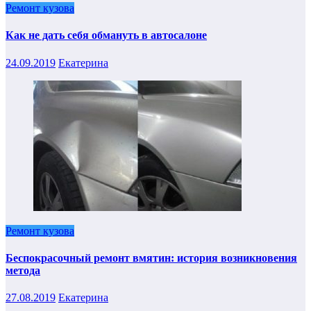
Ремонт кузова
Как не дать себя обмануть в автосалоне
24.09.2019
Екатерина
Ремонт кузова
Беспокрасочный ремонт вмятин: история возникновения
метода
27.08.2019
Екатерина