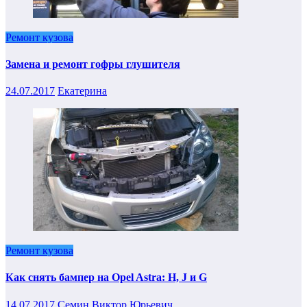
Ремонт кузова
Замена и ремонт гофры глушителя
24.07.2017
Екатерина
Ремонт кузова
Как снять бампер на Opel Astra: H, J и G
14.07.2017
Семин Виктор Юрьевич