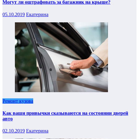
Могут ли оштрафовать за багажник на крыше?
05.10.2019
Екатерина
Ремонт кузова
Как ваши привычки сказываются на состоянии дверей
авто
02.10.2019
Екатерина