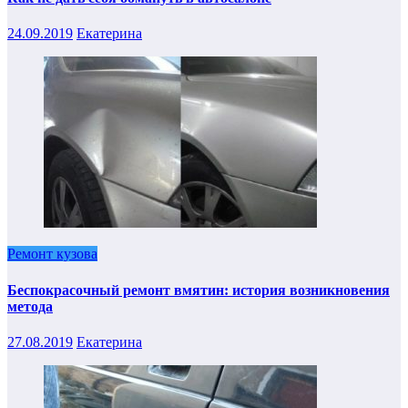
24.09.2019
Екатерина
Ремонт кузова
Беспокрасочный ремонт вмятин: история возникновения
метода
27.08.2019
Екатерина