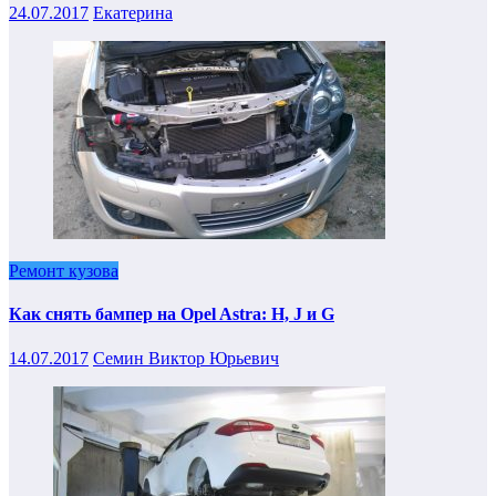
24.07.2017
Екатерина
Ремонт кузова
Как снять бампер на Opel Astra: H, J и G
14.07.2017
Семин Виктор Юрьевич