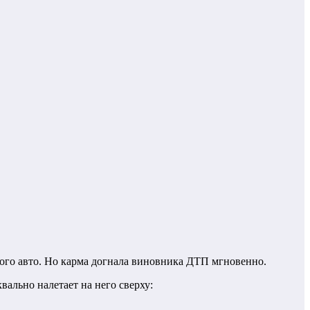
того авто. Но карма догнала виновника ДТП мгновенно.
вально налетает на него сверху: