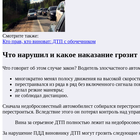
Смотрите также:
Кто прав, кто виноват: ДТП с обочечником
Что нарушил и какое наказание грозит
Что говорит об этом случае закон? Водитель злосчастного ав
многократно менял полосу движения на высокой скорост
перестраивался из ряда в ряд без включенного сигнала по
делал резкие маневры;
не соблюдал дистанцию.
Сначала недобросовестный автомобилист собирался перестроитьс
перестроиться. Вследствие этого он потерял контроль над упра
Вина за серьезное ДТП полностью лежит на недобросовес
За нарушение ПДД виновнику ДТП могут грозить следующие н