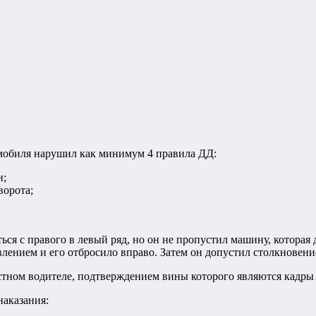
томобиля нарушил как минимум 4 правила ДД:
и;
ворота;
я с правого в левый ряд, но он не пропустил машину, которая д
влением и его отбросило вправо. Затем он допустил столкновени
тном водителе, подтверждением вины которого являются кадры 
аказания: