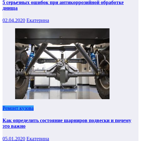
5 серьезных ошибок при антикоррозийной обработке
днища
02.04.2020
Екатерина
Ремонт кузова
Как определить состояние шарниров подвески и почему
это важно
05.01.2020
Екатерина