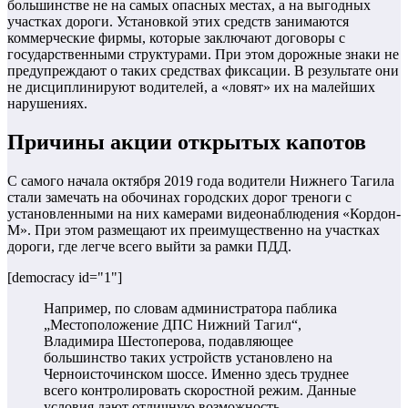
большинстве не на самых опасных местах, а на выгодных
участках дороги. Установкой этих средств занимаются
коммерческие фирмы, которые заключают договоры с
государственными структурами. При этом дорожные знаки не
предупреждают о таких средствах фиксации. В результате они
не дисциплинируют водителей, а «ловят» их на малейших
нарушениях.
Причины акции открытых капотов
С самого начала октября 2019 года водители Нижнего Тагила
стали замечать на обочинах городских дорог треноги с
установленными на них камерами видеонаблюдения «Кордон-
М». При этом размещают их преимущественно на участках
дороги, где легче всего выйти за рамки ПДД.
[democracy id="1"]
Например, по словам администратора паблика
„Местоположение ДПС Нижний Тагил“,
Владимира Шестоперова, подавляющее
большинство таких устройств установлено на
Черноисточинском шоссе. Именно здесь труднее
всего контролировать скоростной режим. Данные
условия дают отличную возможность