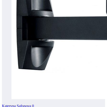
Kateryna Safonova
0